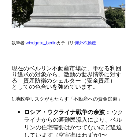
執筆者:
windgate_berlin
カテゴリ:
海外不動産
現在のベルリン不動産市場は、単なる利回
り追求の対象から、激動の世界情勢に対す
る「資産防衛のシェルター（安全資産）」
としての色合いを強めています。
1. 地政学リスクがもたらす「不動産への資金逃避」
ロシア・ウクライナ戦争の余波：
ウク
ライナからの避難民流入により、ベル
リンの住宅需要はかつてないほど逼迫
しています（空室率はわずか1〜