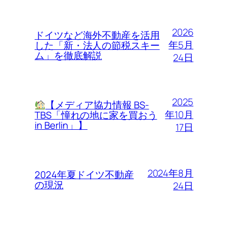
2026
ドイツなど海外不動産を活用
年5月
した「新・法人の節税スキー
ム」を徹底解説
24日
2025
【メディア協力情報 BS-
年10月
TBS「憧れの地に家を買おう
in Berlin」】
17日
2024年8月
2024年夏ドイツ不動産
の現況
24日