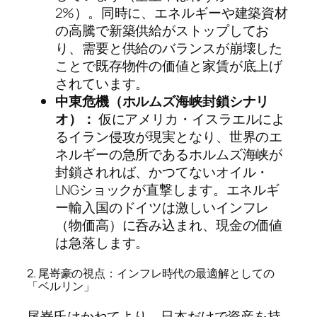
2%）。同時に、エネルギーや建築資材
の高騰で新築供給がストップしてお
り、需要と供給のバランスが崩壊した
ことで既存物件の価値と家賃が底上げ
されています。
中東危機（ホルムズ海峡封鎖シナリ
オ）：
仮にアメリカ・イスラエルによ
るイラン侵攻が現実となり、世界のエ
ネルギーの急所であるホルムズ海峡が
封鎖されれば、かつてないオイル・
LNGショックが直撃します。エネルギ
ー輸入国のドイツは激しいインフレ
（物価高）に呑み込まれ、現金の価値
は急落します。
2. 尾嵜豪の視点：インフレ時代の最適解としての
「ベルリン」
尾嵜氏はかねてより、日本だけで資産を持