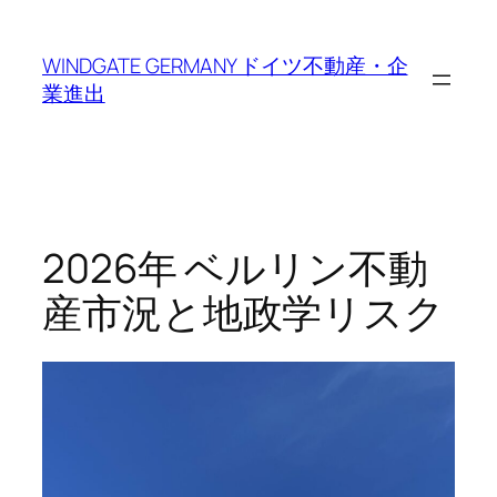
内
容
WINDGATE GERMANY ドイツ不動産・企
を
業進出
ス
キ
ッ
プ
2026年 ベルリン不動
産市況と地政学リスク