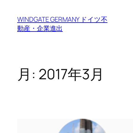
内
容
WINDGATE GERMANY ドイツ不
を
動産・企業進出
ス
キ
ッ
プ
月:
2017年3月