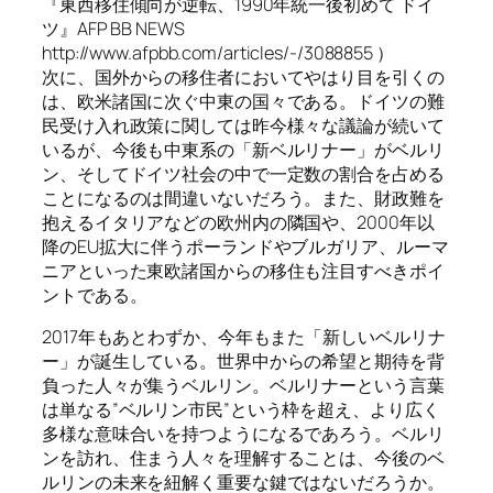
『東西移住傾向が逆転、1990年統一後初めて ドイ
ツ』AFP BB NEWS
http://www.afpbb.com/articles/-/3088855 ）
次に、国外からの移住者においてやはり目を引くの
は、欧米諸国に次ぐ中東の国々である。ドイツの難
民受け入れ政策に関しては昨今様々な議論が続いて
いるが、今後も中東系の「新ベルリナー」がベルリ
ン、そしてドイツ社会の中で一定数の割合を占める
ことになるのは間違いないだろう。また、財政難を
抱えるイタリアなどの欧州内の隣国や、2000年以
降のEU拡大に伴うポーランドやブルガリア、ルーマ
ニアといった東欧諸国からの移住も注目すべきポイ
ントである。
2017年もあとわずか、今年もまた「新しいベルリナ
ー」が誕生している。世界中からの希望と期待を背
負った人々が集うベルリン。ベルリナーという言葉
は単なる”ベルリン市民”という枠を超え、より広く
多様な意味合いを持つようになるであろう。ベルリ
ンを訪れ、住まう人々を理解することは、今後のベ
ルリンの未来を紐解く重要な鍵ではないだろうか。