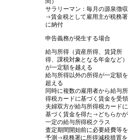
間）
サラリーマン：毎月の源泉徴収
→賃金税として雇用主が税務署
に納付
申告義務が発生する場合
給与所得（資産所得、賃貸所
得、課税対象となる年金など）
が一定額を越える
給与所得以外の所得が一定額を
超える
同時に複数の雇用者から給与所
得税カードに基づく賃金を受領
夫婦双方が給与所得税カードに
基づく賃金を得た→どちらかが
一定の給与所得税クラス
査定期間開始前に必要経費等を
予測→税務署に所得減税措置を