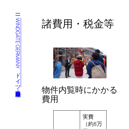
内
容
を
諸費用・税金等
WINDGATE GERMANY ドイツ不動産・企業進出
ス
キ
ッ
プ
物件内覧時にかかる
費用
実費
（約8万