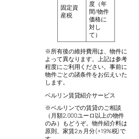
度（年
固定資
間/物件
産税
価格に
対し
て）
※所有後の維持費用は、物件に
よって異なります。上記は参考
程度にご利用ください。事前に
物件ごとの諸条件をお伝えいた
します。
ベルリン賃貸紹介サービス
※ベルリンでの賃貸のご相談
（月額2,000ユーロ以上の物件
のみ）もどうぞ。物件紹介料は
原則、家賃2ヵ月分(+19%税)で
す。