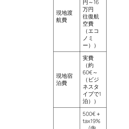
円～16
万円
現地渡
往復航
航費
空費
（エコ
ノミ
ー））
実費
（約
60€～
現地宿
（ビジ
泊費
ネスタ
イプで1
泊））
500€＋
tax19%
(内