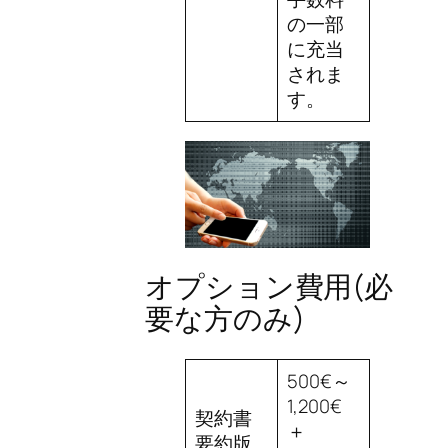
の一部
に充当
されま
す。
オプション費用(必
要な方のみ)
500€～
1,200€
契約書
＋
要約版