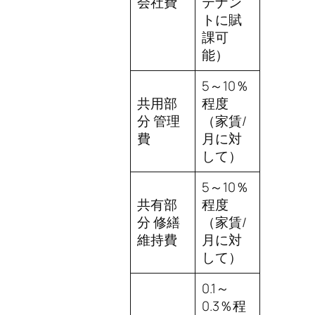
会社費
テナン
トに賦
課可
能）
5～10％
共用部
程度
分 管理
（家賃/
費
月に対
して）
5～10％
共有部
程度
分 修繕
（家賃/
維持費
月に対
して）
0.1～
0.3％程