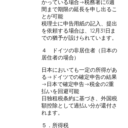
かっている場合→税務署に6週
間まで期限の延長を申し出るこ
とが可能
税理士に申告用紙の記入、提出
を依頼する場合は、12月31日ま
での猶予が設けられています。
４ ドイツの非居住者（日本の
居住者の場合）
日本においても一定の所得があ
る→ドイツでの確定申告の結果
→日本で確定申告→税金の2重
払いを回避可能
日独租税条約に基づき、外国税
額控除として過払い分が還付さ
れます。
５．所得税