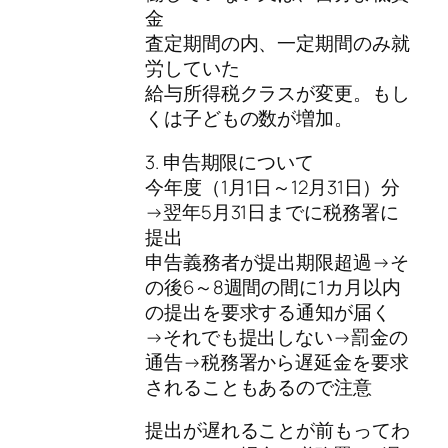
金
査定期間の内、一定期間のみ就
労していた
給与所得税クラスが変更。もし
くは子どもの数が増加。
3. 申告期限について
今年度（1月1日～12月31日）分
→翌年5月31日までに税務署に
提出
申告義務者が提出期限超過→そ
の後6～8週間の間に1カ月以内
の提出を要求する通知が届く
→それでも提出しない→罰金の
通告→税務署から遅延金を要求
されることもあるので注意
提出が遅れることが前もってわ