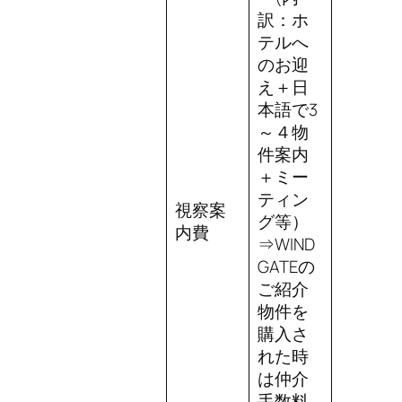
訳：ホ
テルへ
のお迎
え＋日
本語で3
～４物
件案内
＋ミー
ティン
視察案
グ等）
内費
⇒WIND
GATEの
ご紹介
物件を
購入さ
れた時
は仲介
手数料