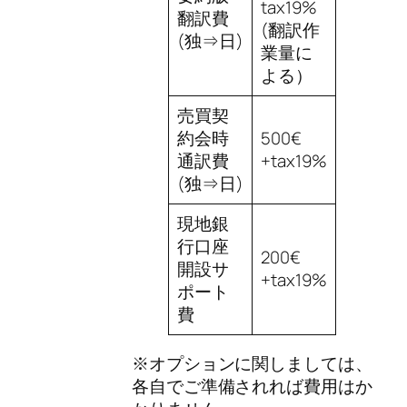
tax19%
翻訳費
(翻訳作
(独⇒日)
業量に
よる）
売買契
約会時
500€
通訳費
+tax19%
(独⇒日)
現地銀
行口座
200€
開設サ
+tax19%
ポート
費
※オプションに関しましては、
各自でご準備されれば費用はか