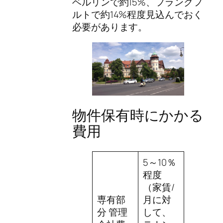
ベルリンで約15%、フランクフ
ルトで約14%程度見込んでおく
必要があります。
物件保有時にかかる
費用
5～10％
程度
（家賃/
専有部
月に対
分 管理
して、