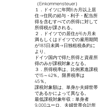
（Einkommensteuer）
１．ドイツに年間6カ月以上居
住→住民の給与・利子・配当所
得を含むすべての所得に対して
所得税が課される。
２．ドイツでの居住が6カ月未
満もしくはドイツでの雇用期間
が183日未満→日独租税条約に
より、
ドイツ国内で得た所得と資産所
得のみが課税対象となる。
３．所得税率は、比例累進課税
で15～42％。限界税率は
45％。
課税対象額は、単身か夫婦世帯
であるかによって異なる。
最低課税対象年収：単身者
9,000ユーロ、夫婦世帯合計所