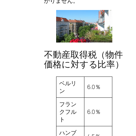
かりません。
不動産取得税（物件
価格に対する比率）
ベルリ
6.0％
ン
フラン
クフル
6.0％
ト
ハンブ