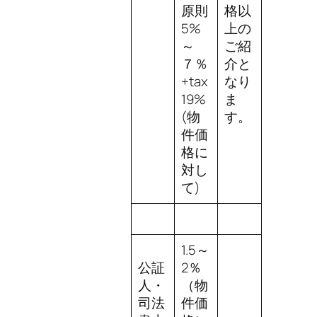
原則
格以
5%
上の
～
ご紹
７％
介と
+tax
なり
19%
ま
(物
す。
件価
格に
対し
て)
1.5～
公証
2％
人・
（物
司法
件価