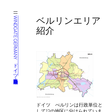
内
容
を
ベルリンエリア
WINDGATE GERMANY ドイツ不動産・企業進出
ス
紹介
キ
ッ
プ
ドイツ べルリンは行政単位と
して12の地区に分けられていま